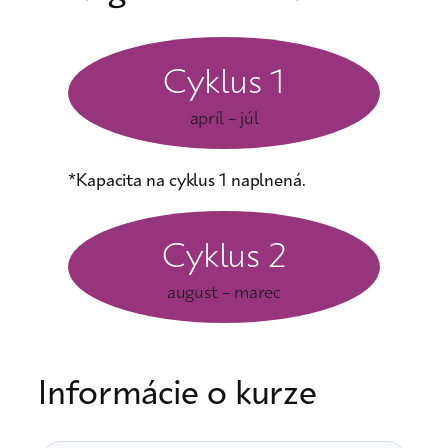
Cyklus 1
apríl – júl
*Kapacita na cyklus 1 naplnená.
Cyklus 2
august – marec
Informácie o kurze