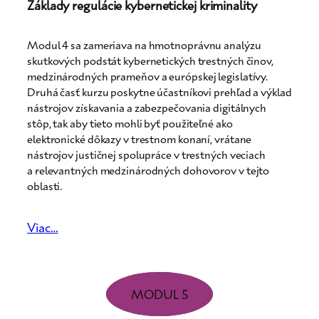
Základy regulácie kybernetickej kriminality
Modul 4 sa zameriava na hmotnoprávnu analýzu
skutkových podstát kybernetických trestných činov,
medzinárodných prameňov a európskej legislatívy.
Druhá časť kurzu poskytne účastníkovi prehľad a výklad
nástrojov získavania a zabezpečovania digitálnych
stôp, tak aby tieto mohli byť použiteľné ako
elektronické dôkazy v trestnom konaní, vrátane
nástrojov justičnej spolupráce v trestných veciach
a relevantných medzinárodných dohovorov v tejto
oblasti.
Viac…
MODUL 5