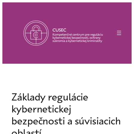
Prejsť
na
obsah
Základy regulácie
kybernetickej
bezpečnosti a súvisiacich
oblastí