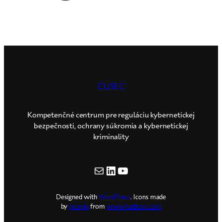
CUSEC
Kompetenčné centrum pre reguláciu kybernetickej
bezpečnosti, ochrany súkromia a kybernetickej
kriminality
E-mail
LinkedIn
YouTube
Designed with
WordPress
. Icons made
by
Freepik
from
www.flaticon.com