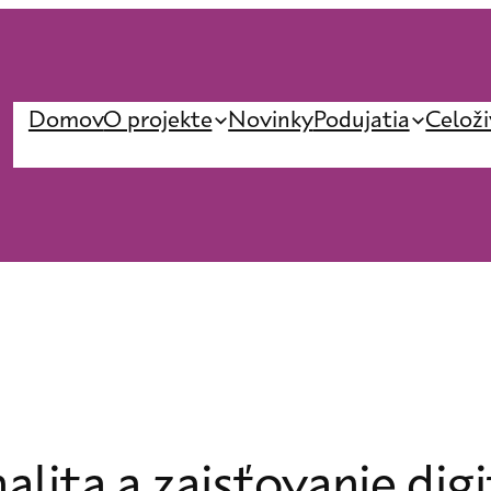
Domov
O projekte
Novinky
Podujatia
Celoži
alita a zaisťovanie dig