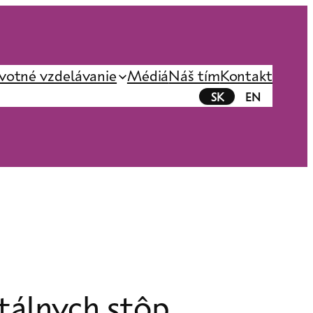
votné vzdelávanie
Médiá
Náš tím
Kontakt
SK
EN
itálnych stôp