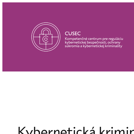
Prejsť
na
obsah
Kybernetická krimin