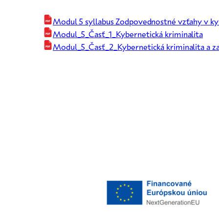
Modul 5 syllabus Zodpovednostné vzťahy v ky
Modul_5_Časť_1_Kybernetická kriminalita
Modul_5_Časť_2_Kybernetická kriminalita a za