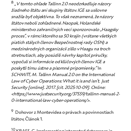
8
„
V tomto ohľade Tallinn 2.0 neodzrkadľuje názory
žiadneho štátu ani skupiny štátov. IGE sa usilovne
snažila byť objektívna. To však neznamená, že názory
štátov neboli zohľadnené. Naopak, Holandské
ministerstvo zahraničných vecí sponzorovalo „Haagsky
proces“, v rámci ktorého sa 50 krajín (vrátane všetkých
piatich stálych členov Bezpečnostnej rady OSN) a
medzinárodných organizácií zišlo v Haagu na troch
stretnutiach, aby posúdili návrhy kapitol príručky,
vypočuli si informácie od kľúčových členov IGE a
poskytli tímu ústne a písomné pripomienky.“
In
SCHMITT, M. Tallinn Manual 2.0 on the International
Law of Cyber Operations: What it is and isn’t. Just
Security [online]. 2017. [cit. 2025-10-09]. Online:
<https://www.justsecurity.org/37559/tallinn-manual-2-
0-international-law-cyber-operations/>.
9
Dohovor z Montevidea o právach a povinnostiach
štátov, Článok 1.
10
KRASS, C. Implementing integrated deterrence in