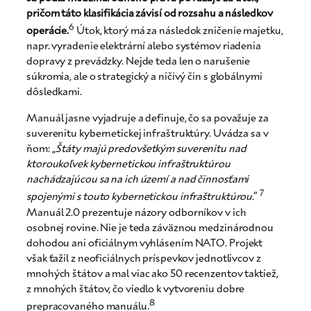
pričom táto klasifikácia závisí od rozsahu a následkov
6
operácie.
Útok, ktorý má za následok zničenie majetku,
napr. vyradenie elektrární alebo systémov riadenia
dopravy z prevádzky. Nejde teda len o narušenie
súkromia, ale o strategický a ničivý čin s globálnymi
dôsledkami.
Manuál jasne vyjadruje a definuje, čo sa považuje za
suverenitu kybernetickej infraštruktúry. Uvádza sa v
ňom: „
Štáty majú predovšetkým suverenitu nad
ktoroukoľvek kybernetickou infraštruktúrou
nachádzajúcou sa na ich území a nad činnosťami
7
spojenými s touto kybernetickou infraštruktúrou
.“
Manuál 2.0 prezentuje názory odborníkov v ich
osobnej rovine. Nie je teda záväznou medzinárodnou
dohodou ani oficiálnym vyhlásením NATO. Projekt
však ťažil z neoficiálnych príspevkov jednotlivcov z
mnohých štátov a mal viac ako 50 recenzentov taktiež,
z mnohých štátov, čo viedlo k vytvoreniu dobre
8
prepracovaného manuálu.