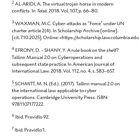
2
AL-ARIDI, A. The virtual trojan horse in modern
conflicts. In
Teisė
. 2018. Vol. 107, p. 66–80.
3
WAXMAN, M.C. Cyber-attacks as “Force” under UN
charter article 2(4). In Scholarship Archive [online].
[cit. 7.10.2025]. Online: <https://scholarship.law.columbia.e
4
EFRONY, D. – SHANY, Y. A rule book on the shelf?
Tallinn Manual 2.0 on Cyberoperations and
subsequent state practice. In American Journal of
International Law. 2018. Vol. 112, no. 4, s. 583–657.
5
SCHMITT, M. N. (Ed.). (2017). Tallinn manual 2.0 on
the international law applicable to cyber
operations. Cambridge University Press. ISBN:
9781107177222.
6
Ibid. Pravidlo 92.
7
Ibid. Pravidlo 1.