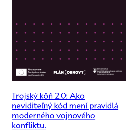
Trojský kôň 2.0: Ako
neviditeľný kód mení pravidlá
moderného vojnového
konfliktu.