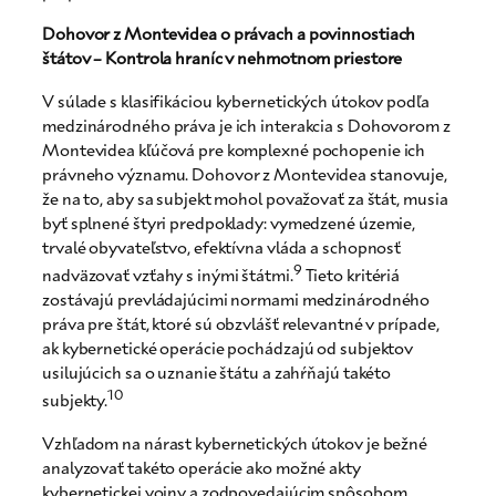
Dohovor z Montevidea o právach a povinnostiach
štátov – Kontrola hraníc v nehmotnom priestore
V súlade s klasifikáciou kybernetických útokov podľa
medzinárodného práva je ich interakcia s Dohovorom z
Montevidea kľúčová pre komplexné pochopenie ich
právneho významu. Dohovor z Montevidea stanovuje,
že na to, aby sa subjekt mohol považovať za štát, musia
byť splnené štyri predpoklady: vymedzené územie,
trvalé obyvateľstvo, efektívna vláda a schopnosť
9
nadväzovať vzťahy s inými štátmi.
Tieto kritériá
zostávajú prevládajúcimi normami medzinárodného
práva pre štát, ktoré sú obzvlášť relevantné v prípade,
ak kybernetické operácie pochádzajú od subjektov
usilujúcich sa o uznanie štátu a zahŕňajú takéto
10
subjekty.
Vzhľadom na nárast kybernetických útokov je bežné
analyzovať takéto operácie ako možné akty
kybernetickej vojny a zodpovedajúcim spôsobom