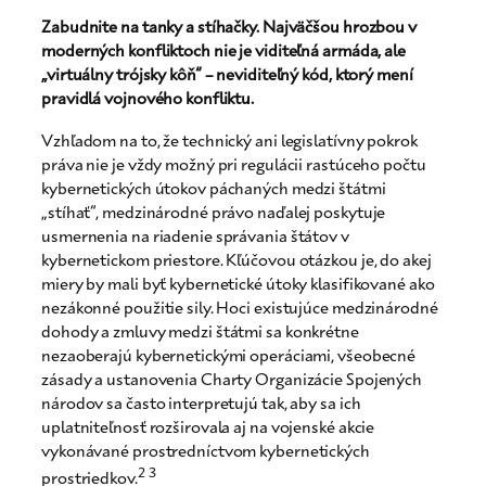
Zabudnite na tanky a stíhačky. Najväčšou hrozbou v
moderných konfliktoch nie je viditeľná armáda, ale
„virtuálny trójsky kôň“ – neviditeľný kód, ktorý mení
pravidlá vojnového konfliktu.
Vzhľadom na to, že technický ani legislatívny pokrok
práva nie je vždy možný pri regulácii rastúceho počtu
kybernetických útokov páchaných medzi štátmi
„stíhať“, medzinárodné právo naďalej poskytuje
usmernenia na riadenie správania štátov v
kybernetickom priestore. Kľúčovou otázkou je, do akej
miery by mali byť kybernetické útoky klasifikované ako
nezákonné použitie sily. Hoci existujúce medzinárodné
dohody a zmluvy medzi štátmi sa konkrétne
nezaoberajú kybernetickými operáciami, všeobecné
zásady a ustanovenia Charty Organizácie Spojených
národov sa často interpretujú tak, aby sa ich
uplatniteľnosť rozširovala aj na vojenské akcie
vykonávané prostredníctvom kybernetických
2 3
prostriedkov.