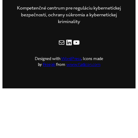
Kompetenčné centrum pre reguláciu kybernetickej
bezpečnosti, ochrany súkromia a kybernetickej
kriminality
E-mail
LinkedIn
YouTube
Designed with
WordPress
. Icons made
by
Freepik
from
www.flaticon.com