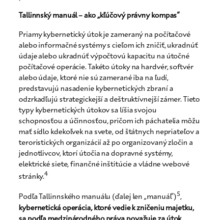
Tallinnský manuál – ako „kľúčový právny kompas“
Priamy kybernetický útok je zameraný na počítačové
alebo informačné systémy s cieľom ich zničiť, ukradnúť
údaje alebo ukradnúť výpočtovú kapacitu na útočné
počítačové operácie. Takéto útoky na hardvér, softvér
alebo údaje, ktoré nie sú zamerané iba na ľudí,
predstavujú nasadenie kybernetických zbraní a
odzrkadľujú strategickejší a deštruktívnejší zámer. Tieto
typy kybernetických útokov sa líšia svojou
schopnosťou a účinnosťou, pričom ich páchatelia môžu
mať sídlo kdekoľvek na svete, od štátnych nepriateľov a
teroristických organizácií až po organizovaný zločin a
jednotlivcov, ktorí útočia na dopravné systémy,
elektrické siete, finančné inštitúcie a vládne webové
4
stránky.
5
Podľa Tallinnského manuálu (ďalej len „manuál“)
,
kybernetická operácia, ktoré vedie k zničeniu majetku,
sa podľa medzinárodného práva považuje za útok,