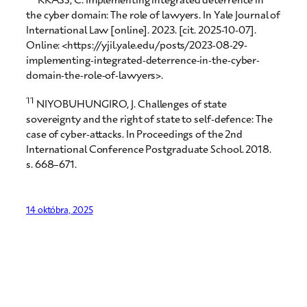
the cyber domain: The role of lawyers. In Yale Journal of
International Law [online]. 2023. [cit. 2025-10-07].
Online: <https://yjil.yale.edu/posts/2023-08-29-
implementing-integrated-deterrence-in-the-cyber-
domain-the-role-of-lawyers>.
11
NIYOBUHUNGIRO, J. Challenges of state
sovereignty and the right of state to self-defence: The
case of cyber-attacks. In Proceedings of the 2nd
International Conference Postgraduate School. 2018.
s. 668–671.
14 októbra, 2025