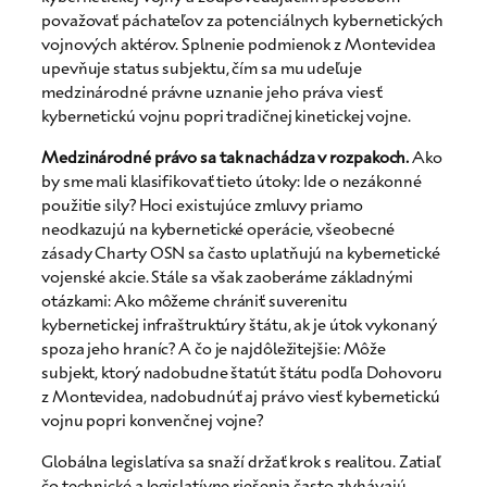
považovať páchateľov za potenciálnych kybernetických
vojnových aktérov. Splnenie podmienok z Montevidea
upevňuje status subjektu, čím sa mu udeľuje
medzinárodné právne uznanie jeho práva viesť
kybernetickú vojnu popri tradičnej kinetickej vojne.
Medzinárodné právo sa tak nachádza v rozpakoch.
Ako
by sme mali klasifikovať tieto útoky: Ide o nezákonné
použitie sily? Hoci existujúce zmluvy priamo
neodkazujú na kybernetické operácie, všeobecné
zásady Charty OSN sa často uplatňujú na kybernetické
vojenské akcie. Stále sa však zaoberáme základnými
otázkami: Ako môžeme chrániť suverenitu
kybernetickej infraštruktúry štátu, ak je útok vykonaný
spoza jeho hraníc? A čo je najdôležitejšie: Môže
subjekt, ktorý nadobudne štatút štátu podľa Dohovoru
z Montevidea, nadobudnúť aj právo viesť kybernetickú
vojnu popri konvenčnej vojne?
Globálna legislatíva sa snaží držať krok s realitou. Zatiaľ
čo technické a legislatívne riešenia často zlyhávajú,