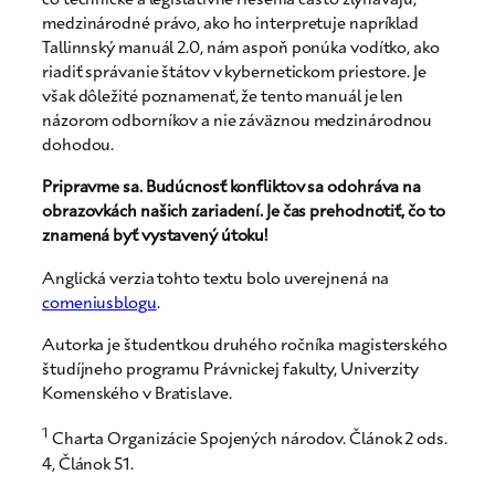
medzinárodné právo, ako ho interpretuje napríklad
Tallinnský manuál 2.0, nám aspoň ponúka vodítko, ako
riadiť správanie štátov v kybernetickom priestore. Je
však dôležité poznamenať, že tento manuál je len
názorom odborníkov a nie záväznou medzinárodnou
dohodou.
Pripravme sa. Budúcnosť konfliktov sa odohráva na
obrazovkách našich zariadení. Je čas prehodnotiť, čo to
znamená byť vystavený útoku!
Anglická verzia tohto textu bolo uverejnená na
comeniusblogu
.
Autorka je študentkou druhého ročníka magisterského
študíjneho programu Právnickej fakulty, Univerzity
Komenského v Bratislave.
1
Charta Organizácie Spojených národov. Článok 2 ods.
4, Článok 51.