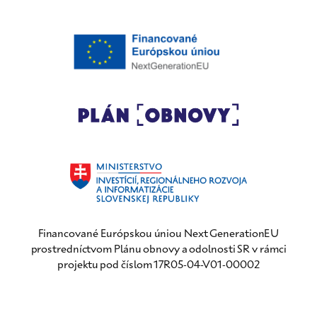
Financované Európskou úniou Next GenerationEU
prostredníctvom Plánu obnovy a odolnosti SR v rámci
projektu pod číslom 17R05-04-V01-00002